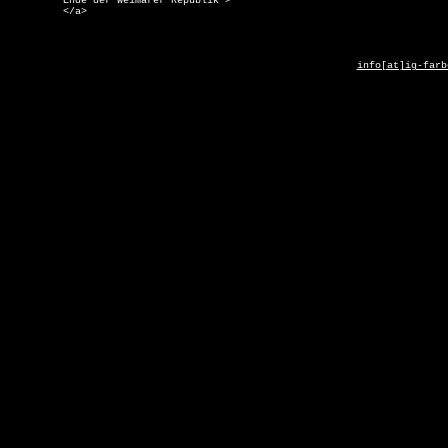
Ende der Weimarer Republik">
</a>
info[at]ig-farb