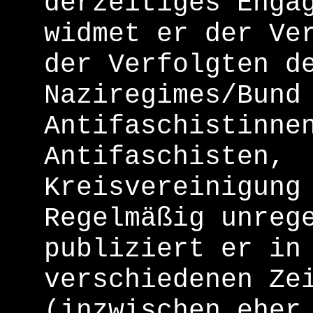
derzeitiges Enga
widmet er der Ve
der Verfolgten d
Naziregimes/Bund
Antifaschistinne
Antifaschisten,
Kreisvereinigung
Regelmäßig unreg
publiziert er in
verschiedenen Ze
(inzwischen eher