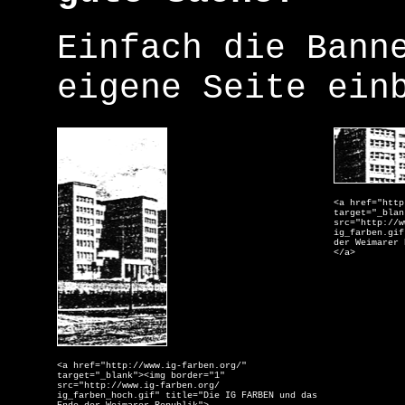
Einfach die Bann
eigene Seite ein
<a href="http
target="_blan
src="http://w
ig_farben.gif
der Weimarer 
</a>
<a href="http://www.ig-farben.org/"
target="_blank"><img border="1"
src="http://www.ig-farben.org/
ig_farben_hoch.gif" title="Die IG FARBEN und das