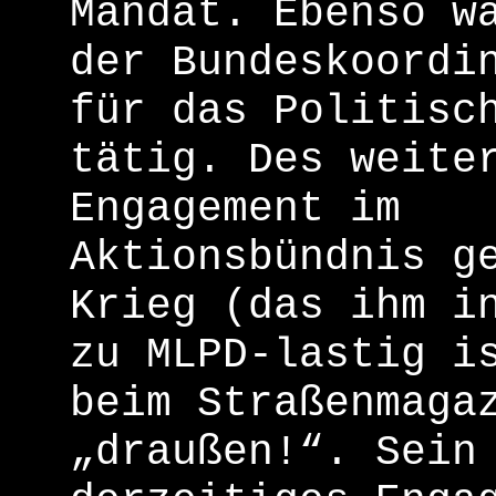
Mandat. Ebenso w
der Bundeskoordi
für das Politisc
tätig. Des weite
Engagement im
Aktionsbündnis g
Krieg (das ihm i
zu MLPD-lastig i
beim Straßenmaga
„draußen!“. Sein